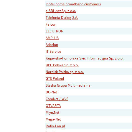
Inotel home broadband customers
e-SBL.net Sp. z o.o.
Telefonia Dialog S.A.
Falcon
ELEKTRON
AMPLUS
Arbelon
IT Service
Kujawsko-Pomorska Sieć Informacyjna Sp. z o.o.
UPC Polska Sp. z o.o.
Nordisk Polska sp. z o.o.
GTS Poland
Slaska Grupa Multimedialna
DG-Net
ComNet / W2S
OTVARTA
Mlyn.Net
Mega-Net
Rako-Lan.pl