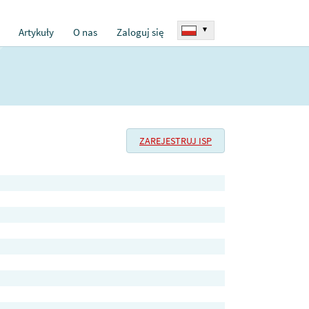
▾
Artykuły
O nas
Zaloguj się
ZAREJESTRUJ ISP