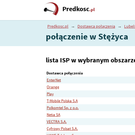
Predkosc
.pl
Predkosc.pl
→
Dostawca połączenia
→
Lubel
połączenie w Stężyca
lista ISP w wybranym obszarz
Dostawca połączenia
EnterNet
Orange
Play
T-Mobile Polska S.A
Polkomtel Sp. z o.o.
Netia SA
VECTRA S.A.
Cyfrowy Polsat S.A.