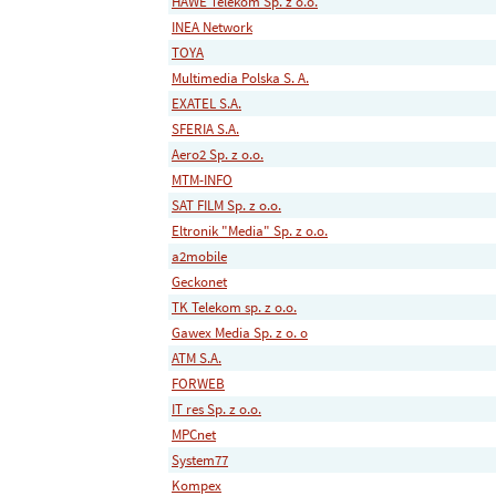
HAWE Telekom Sp. z o.o.
INEA Network
TOYA
Multimedia Polska S. A.
EXATEL S.A.
SFERIA S.A.
Aero2 Sp. z o.o.
MTM-INFO
SAT FILM Sp. z o.o.
Eltronik "Media" Sp. z o.o.
a2mobile
Geckonet
TK Telekom sp. z o.o.
Gawex Media Sp. z o. o
ATM S.A.
FORWEB
IT res Sp. z o.o.
MPCnet
System77
Kompex