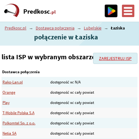
Predkosc
.pl
Predkosc.pl
→
Dostawca połączenia
→
Lubelskie
→
Łaziska
połączenie w Łaziska
lista ISP w wybranym obszarze
ZAREJESTRUJ ISP
Dostawca połączenia
Rako-Lan.pl
dostępność w: N/A
Orange
dostępność w: cały powiat
Play
dostępność w: cały powiat
T-Mobile Polska S.A
dostępność w: cały powiat
Polkomtel Sp. z o.o.
dostępność w: cały powiat
Netia SA
dostępność w: cały powiat