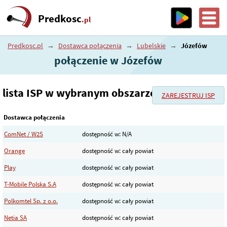
Predkosc
.pl
Predkosc.pl
→
Dostawca połączenia
→
Lubelskie
→
Józefów
połączenie w Józefów
lista ISP w wybranym obszarze
ZAREJESTRUJ ISP
Dostawca połączenia
ComNet / W2S
dostępność w: N/A
Orange
dostępność w: cały powiat
Play
dostępność w: cały powiat
T-Mobile Polska S.A
dostępność w: cały powiat
Polkomtel Sp. z o.o.
dostępność w: cały powiat
Netia SA
dostępność w: cały powiat