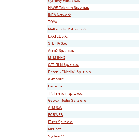
Cyfrowy Polsat S.A.
HAWE Telekom Sp. z o.o.
INEA Network
TOYA
Multimedia Polska S. A.
EXATEL S.A.
SFERIA S.A.
Aero2 Sp. z o.o.
MTM-INFO
SAT FILM Sp. z o.o.
Eltronik "Media" Sp. z o.o.
a2mobile
Geckonet
TK Telekom sp. z o.o.
Gawex Media Sp. z o. o
ATM S.A.
FORWEB
IT res Sp. z o.o.
MPCnet
System77