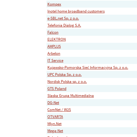
Kompex
Inotel home broadband customers
e-SBL.net Sp. z o.o.
Telefonia Dialog S.A.
Falcon
ELEKTRON
AMPLUS
Arbelon
IT Service
Kujawsko-Pomorska Sieć Informacyjna Sp. z o.o.
UPC Polska Sp. z o.o.
Nordisk Polska sp. z o.o.
GTS Poland
Slaska Grupa Multimedialna
DG-Net
ComNet / W2S
OTVARTA
Mlyn.Net
Mega-Net