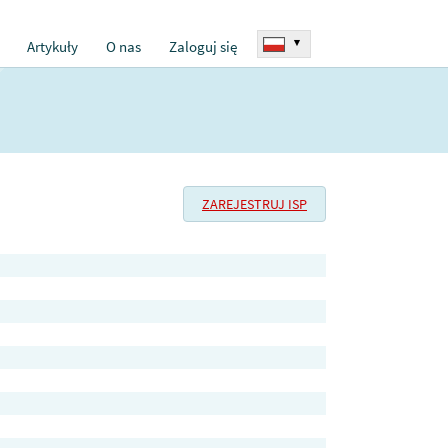
▾
Artykuły
O nas
Zaloguj się
ZAREJESTRUJ ISP