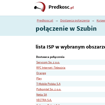
Predkosc
.pl
Predkosc.pl
→
Dostawca połączenia
→
Kujaw
połączenie w Szubin
lista ISP w wybranym obszarz
Dostawca połączenia
Servcom Sp. z o.o.
RFC Internet i Telewizja
Orange
Play
T-Mobile Polska S.A
Polkomtel Sp. z o.o.
Netia SA
VECTRA S.A.