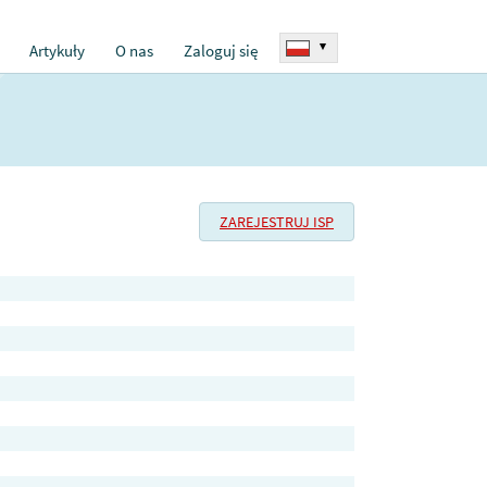
▾
Artykuły
O nas
Zaloguj się
ZAREJESTRUJ ISP