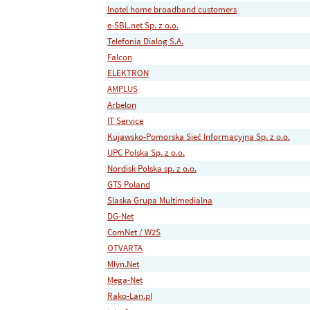
Inotel home broadband customers
e-SBL.net Sp. z o.o.
Telefonia Dialog S.A.
Falcon
ELEKTRON
AMPLUS
Arbelon
IT Service
Kujawsko-Pomorska Sieć Informacyjna Sp. z o.o.
UPC Polska Sp. z o.o.
Nordisk Polska sp. z o.o.
GTS Poland
Slaska Grupa Multimedialna
DG-Net
ComNet / W2S
OTVARTA
Mlyn.Net
Mega-Net
Rako-Lan.pl