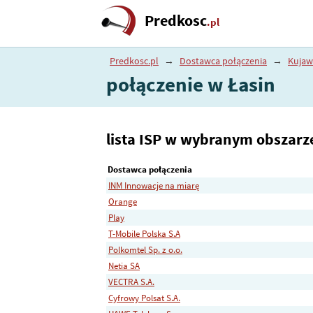
Predkosc
.pl
Predkosc.pl
→
Dostawca połączenia
→
Kujaw
połączenie w Łasin
lista ISP w wybranym obszarz
Dostawca połączenia
INM Innowacje na miarę
Orange
Play
T-Mobile Polska S.A
Polkomtel Sp. z o.o.
Netia SA
VECTRA S.A.
Cyfrowy Polsat S.A.