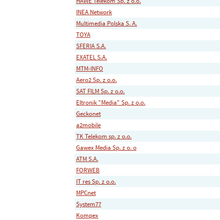
HAWE Telekom Sp. z o.o.
INEA Network
Multimedia Polska S. A.
TOYA
SFERIA S.A.
EXATEL S.A.
MTM-INFO
Aero2 Sp. z o.o.
SAT FILM Sp. z o.o.
Eltronik "Media" Sp. z o.o.
Geckonet
a2mobile
TK Telekom sp. z o.o.
Gawex Media Sp. z o. o
ATM S.A.
FORWEB
IT res Sp. z o.o.
MPCnet
System77
Kompex