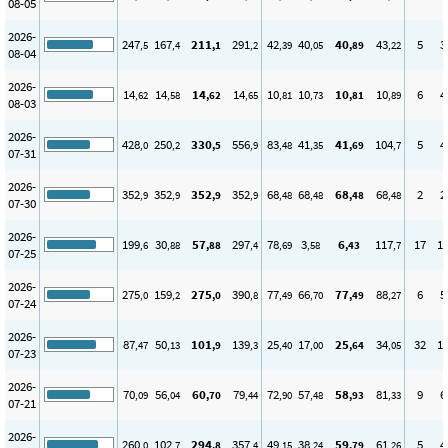
08-05
2026-
247
167
211
291
42
40
40
43
5
3
,5
,4
,1
,2
,39
,05
,89
,22
08-04
2026-
14
14
14
14
10
10
10
10
6
4
,62
,58
,62
,65
,81
,73
,81
,89
08-03
2026-
428
250
330
556
83
41
41
104
5
4
,0
,2
,5
,9
,48
,35
,69
,7
07-31
2026-
352
352
352
352
68
68
68
68
2
2
,9
,9
,9
,9
,48
,48
,48
,48
07-30
2026-
199
30
57
297
78
3
6
117
17
1
,6
,88
,88
,4
,69
,58
,43
,7
07-25
2026-
275
159
275
390
77
66
77
88
6
5
,0
,2
,0
,8
,49
,70
,49
,27
07-24
2026-
87
50
101
139
25
17
25
34
32
1
,47
,13
,9
,3
,40
,00
,64
,05
07-23
2026-
70
56
60
79
72
57
58
81
9
6
,09
,04
,70
,44
,90
,48
,93
,33
07-21
2026-
260
102
294
357
49
38
59
61
5
4
,0
,7
,8
,4
,15
,24
,79
,26