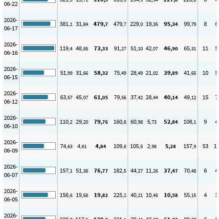
06-22
2026-
381
31
479
479
229
19
95
99
8
6
,1
,84
,7
,7
,0
,35
,34
,79
06-17
2026-
119
48
73
91
51
42
46
65
11
5
,4
,85
,33
,27
,10
,07
,90
,31
06-16
2026-
51
31
58
75
28
21
39
41
10
5
,99
,66
,32
,49
,49
,02
,89
,65
06-15
2026-
63
45
61
79
37
28
40
49
15
7
,57
,07
,05
,56
,42
,44
,14
,12
06-12
2026-
110
29
79
160
60
5
52
108
9
4
,2
,20
,76
,8
,98
,73
,84
,1
06-10
2026-
74
4
4
109
105
2
5
157
53
1
,63
,61
,84
,8
,5
,98
,28
,9
06-09
2026-
157
51
76
182
44
11
37
70
6
4
,1
,38
,77
,5
,27
,26
,47
,48
06-07
2026-
156
19
19
225
40
10
10
55
4
3
,6
,68
,82
,2
,21
,45
,58
,15
06-05
2026-