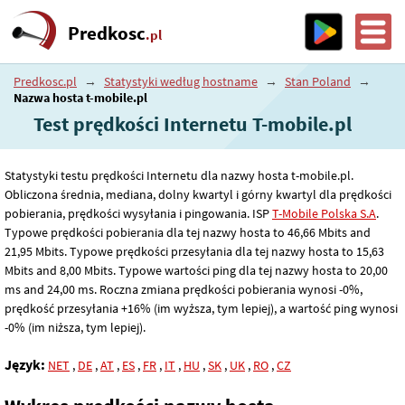
Predkosc
.pl
Predkosc.pl
→
Statystyki według hostname
→
Stan Poland
→
Nazwa hosta t-mobile.pl
Test prędkości Internetu T-mobile.pl
Statystyki testu prędkości Internetu dla nazwy hosta t-mobile.pl.
Obliczona średnia, mediana, dolny kwartyl i górny kwartyl dla prędkości
pobierania, prędkości wysyłania i pingowania. ISP
T-Mobile Polska S.A
.
Typowe prędkości pobierania dla tej nazwy hosta to 46
,66
Mbits and
21
,95
Mbits. Typowe prędkości przesyłania dla tej nazwy hosta to 15
,63
Mbits and 8
,00
Mbits. Typowe wartości ping dla tej nazwy hosta to 20
,00
ms and 24
,00
ms. Roczna zmiana prędkości pobierania wynosi -0%,
prędkość przesyłania +16% (im wyższa, tym lepiej), a wartość ping wynosi
-0% (im niższa, tym lepiej).
Język:
NET
,
DE
,
AT
,
ES
,
FR
,
IT
,
HU
,
SK
,
UK
,
RO
,
CZ