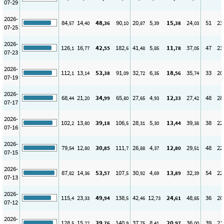
07-29
2026-
84
14
48
90
20
5
15
24
51
23
,57
,40
,36
,10
,87
,39
,38
,03
07-25
2026-
126
16
42
182
41
5
11
37
47
23
,1
,77
,55
,6
,48
,85
,78
,05
07-23
2026-
112
13
53
91
32
6
18
35
33
20
,1
,14
,38
,09
,72
,35
,56
,74
07-19
2026-
68
21
34
65
27
4
12
27
48
28
,44
,20
,99
,80
,65
,93
,33
,42
07-17
2026-
102
13
39
106
28
5
13
39
38
22
,2
,80
,18
,5
,31
,30
,44
,38
07-16
2026-
79
12
30
111
26
4
12
29
48
22
,54
,80
,85
,7
,88
,37
,80
,51
07-15
2026-
87
14
53
107
30
4
13
32
54
22
,82
,36
,57
,5
,92
,69
,89
,39
07-13
2026-
115
23
49
138
42
12
24
48
36
20
,4
,33
,94
,5
,46
,73
,61
,85
07-12
2026-
128
15
39
140
37
8
20
36
39
21
,5
,22
,76
,9
,75
,41
,97
,00