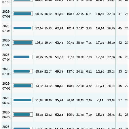
07-10
2026-
90
16
41
100
32
6
18
32
41
25
,65
,92
,06
,7
,75
,81
,50
,53
07-09
2026-
92
15
42
101
27
3
14
26
45
26
,24
,43
,68
,4
,47
,43
,96
,49
07-08
2026-
103
19
43
92
38
7
17
36
42
21
,3
,24
,47
,41
,40
,55
,69
,90
07-05
2026-
78
25
51
96
28
7
17
32
36
26
,25
,90
,35
,18
,88
,83
,08
,96
07-04
2026-
85
22
49
137
24
6
12
25
33
24
,90
,07
,77
,0
,23
,12
,80
,03
07-03
2026-
73
13
40
100
22
3
11
26
45
27
,02
,82
,66
,0
,00
,42
,74
,04
07-02
2026-
91
10
35
94
18
2
7
23
37
25
,18
,39
,44
,07
,73
,60
,25
,98
06-30
2026-
88
12
62
106
21
7
15
26
31
23
,58
,32
,85
,6
,48
,89
,34
,45
06-29
2026-
127
26
65
136
45
11
23
41
42
24