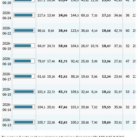
,1
,06
,04
,9
,52
,92
,45
,83
06-26
2026-
117
13
34
144
69
7
17
34
36
22
,6
,99
,00
,3
,10
,33
,13
,66
06-24
2026-
86
8
38
123
36
4
18
42
60
25
,61
,69
,44
,4
,83
,14
,08
,79
06-22
2026-
84
24
58
104
26
10
18
37
32
20
,07
,73
,98
,5
,07
,75
,47
,31
06-19
2026-
79
17
41
92
25
3
12
27
47
25
,57
,45
,75
,42
,59
,99
,96
,81
06-18
2026-
61
19
41
88
19
5
12
23
40
22
,63
,26
,92
,29
,63
,86
,34
,93
06-17
2026-
101
22
45
109
32
6
18
31
53
21
,9
,72
,75
,5
,64
,24
,22
,97
06-15
2026-
104
20
47
101
29
7
19
35
32
20
,1
,01
,86
,0
,88
,52
,55
,96
06-14
2026-
105
22
42
100
28
7
18
33
37
20
,7
,08
,85
,3
,88
,90
,89
,51
06-13