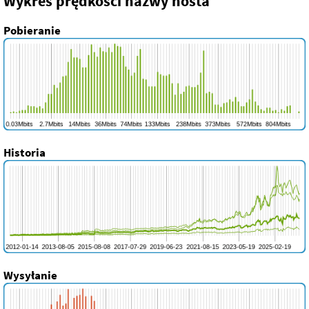
Wykres prędkości nazwy hosta
Pobieranie
Historia
Wysyłanie