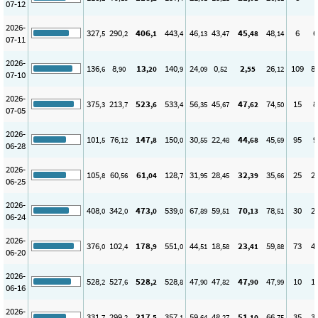
07-12
2026-
327
290
406
443
46
43
45
48
6
6
,5
,2
,1
,4
,13
,47
,48
,14
07-11
2026-
136
8
13
140
24
0
2
26
109
8
,6
,90
,20
,9
,09
,52
,55
,12
07-10
2026-
375
213
523
533
56
45
47
74
15
8
,3
,7
,6
,4
,35
,67
,62
,50
07-05
2026-
101
76
147
150
30
22
44
45
95
9
,5
,12
,8
,0
,55
,48
,68
,69
06-28
2026-
105
60
61
128
31
28
32
35
25
2
,8
,56
,04
,7
,95
,45
,39
,66
06-25
2026-
408
342
473
539
67
59
70
78
30
2
,0
,0
,0
,0
,89
,51
,13
,51
06-24
2026-
376
102
178
551
44
18
23
59
73
4
,0
,4
,9
,0
,51
,58
,41
,88
06-20
2026-
528
527
528
528
47
47
47
47
10
1
,2
,6
,2
,8
,90
,82
,90
,99
06-16
2026-
331
299
317
357
59
48
51
66
35
3
,7
,2
,5
,1
,64
,27
,10
,75