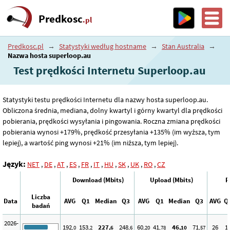
Predkosc
.pl
Predkosc.pl
→
Statystyki według hostname
→
Stan Australia
→
Nazwa hosta superloop.au
Test prędkości Internetu Superloop.au
Statystyki testu prędkości Internetu dla nazwy hosta superloop.au.
Obliczona średnia, mediana, dolny kwartyl i górny kwartyl dla prędkości
pobierania, prędkości wysyłania i pingowania. Roczna zmiana prędkości
pobierania wynosi +179%, prędkość przesyłania +135% (im wyższa, tym
lepiej), a wartość ping wynosi +21% (im niższa, tym lepiej).
Język:
NET
,
DE
,
AT
,
ES
,
FR
,
IT
,
HU
,
SK
,
UK
,
RO
,
CZ
Download (Mbits)
Upload (Mbits)
P
Liczba
Data
AVG
Q1
Median
Q3
AVG
Q1
Median
Q3
AVG
Q
badań
2026-
192
153
227
248
60
41
46
71
26
1
,0
,2
,6
,6
,20
,78
,10
,57