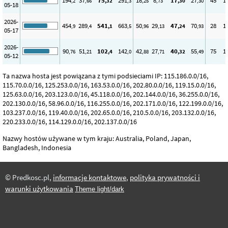
194
37
75
291
18
8
17
27
45
1
,2
,66
,32
,3
,25
,73
,30
,30
05-18
2026-
454
289
541
663
50
29
47
70
28
1
,9
,4
,1
,5
,96
,13
,24
,93
05-17
2026-
90
51
102
142
42
27
40
55
75
1
,76
,21
,4
,0
,88
,71
,32
,49
05-12
Ta nazwa hosta jest powiązana z tymi podsieciami IP: 115.186.0.0/16,
115.70.0.0/16, 125.253.0.0/16, 163.53.0.0/16, 202.80.0.0/16, 119.15.0.0/16,
125.63.0.0/16, 203.123.0.0/16, 45.118.0.0/16, 202.144.0.0/16, 36.255.0.0/16,
202.130.0.0/16, 58.96.0.0/16, 116.255.0.0/16, 202.171.0.0/16, 122.199.0.0/16,
103.237.0.0/16, 119.40.0.0/16, 202.65.0.0/16, 210.5.0.0/16, 203.132.0.0/16,
220.233.0.0/16, 114.129.0.0/16, 202.137.0.0/16
Nazwy hostów używane w tym kraju: Australia, Poland, Japan,
Bangladesh, Indonesia
© Predkosc.pl,
informacje kontaktowe
,
polityka prywatności i
warunki użytkowania
Theme light/dark