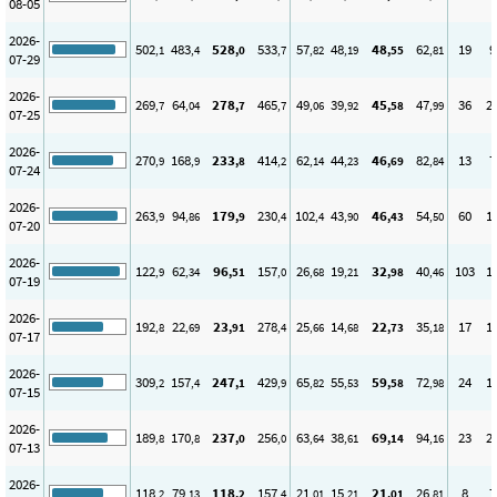
08-05
2026-
502
483
528
533
57
48
48
62
19
9
,1
,4
,0
,7
,82
,19
,55
,81
07-29
2026-
269
64
278
465
49
39
45
47
36
2
,7
,04
,7
,7
,06
,92
,58
,99
07-25
2026-
270
168
233
414
62
44
46
82
13
7
,9
,9
,8
,2
,14
,23
,69
,84
07-24
2026-
263
94
179
230
102
43
46
54
60
1
,9
,86
,9
,4
,4
,90
,43
,50
07-20
2026-
122
62
96
157
26
19
32
40
103
1
,9
,34
,51
,0
,68
,21
,98
,46
07-19
2026-
192
22
23
278
25
14
22
35
17
1
,8
,69
,91
,4
,66
,68
,73
,18
07-17
2026-
309
157
247
429
65
55
59
72
24
1
,2
,4
,1
,9
,82
,53
,58
,98
07-15
2026-
189
170
237
256
63
38
69
94
23
2
,8
,8
,0
,0
,64
,61
,14
,16
07-13
2026-
118
79
118
157
21
15
21
26
8
7
,2
,13
,2
,4
,01
,21
,01
,81