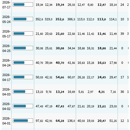
2026-
19
12
19
26
12
6
12
18
24
2
,34
,34
,34
,33
,47
,80
,47
,14
07-17
2026-
352
319
352
386
113
112
113
114
10
1
,6
,0
,6
,3
,0
,0
,0
,1
05-24
2026-
21
20
21
22
11
11
11
11
39
3
,60
,63
,60
,58
,46
,42
,46
,49
05-17
2026-
30
25
30
34
18
16
18
21
0
0
,08
,61
,08
,54
,88
,31
,88
,44
04-25
2026-
40
39
40
41
16
15
16
17
0
0
,70
,84
,70
,56
,63
,28
,63
,98
04-24
2026-
50
42
54
60
26
22
24
29
17
1
,03
,31
,66
,07
,28
,17
,45
,47
04-17
2026-
13
9
13
16
5
2
4
7
36
1
,23
,78
,24
,69
,81
,97
,31
,16
04-03
2026-
47
47
47
47
21
20
21
23
0
0
,43
,19
,43
,67
,61
,19
,61
,03
04-02
2026-
97
42
64
136
40
19
20
51
12
1
,82
,91
,28
,0
,03
,03
,47
,25
04-01