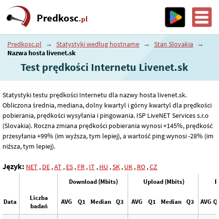
Predkosc
.pl
Predkosc.pl
→
Statystyki według hostname
→
Stan Slovakia
→
Nazwa hosta livenet.sk
Test prędkości Internetu Livenet.sk
Statystyki testu prędkości Internetu dla nazwy hosta livenet.sk.
Obliczona średnia, mediana, dolny kwartyl i górny kwartyl dla prędkości
pobierania, prędkości wysyłania i pingowania. ISP LiveNET Services s.r.o
(Slovakia). Roczna zmiana prędkości pobierania wynosi +145%, prędkość
przesyłania +99% (im wyższa, tym lepiej), a wartość ping wynosi -28% (im
niższa, tym lepiej).
Język:
NET
,
DE
,
AT
,
ES
,
FR
,
IT
,
HU
,
SK
,
UK
,
RO
,
CZ
Download (Mbits)
Upload (Mbits)
P
Liczba
Data
AVG
Q1
Median
Q3
AVG
Q1
Median
Q3
AVG
Q
badań