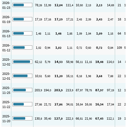
2026-
78
11
12
111
10
2
2
14
21
1
,26
,99
,04
,4
,50
,13
,13
,69
01-23
2026-
17
17
17
17
2
2
2
2
18
1
,19
,16
,19
,21
,43
,39
,43
,47
01-19
2026-
1
1
1
1
1
1
1
1
64
5
,48
,11
,48
,85
,09
,04
,09
,15
01-13
2026-
1
0
1
1
0
0
0
0
109
9
,02
,94
,02
,11
,72
,60
,72
,84
01-12
2025-
62
5
14
58
56
11
18
114
14
8
,12
,79
,53
,98
,11
,15
,48
,0
12-02
2025-
10
5
11
16
6
1
3
7
22
1
,51
,60
,20
,11
,18
,98
,68
,88
12-01
2025-
203
194
203
213
87
78
87
97
12
1
,9
,0
,9
,9
,97
,75
,97
,19
11-25
2025-
27
21
27
34
16
16
16
17
22
2
,86
,72
,86
,01
,54
,05
,54
,04
11-22
2025-
130
35
127
222
66
21
67
112
19
1
,8
,40
,0
,3
,51
,90
,45
,1
11-20