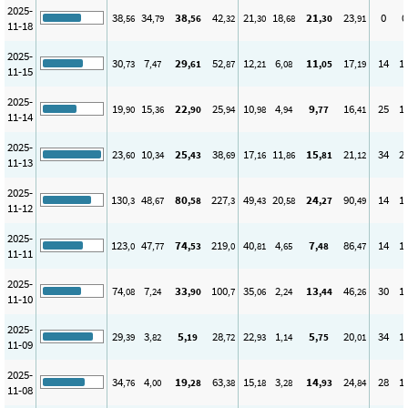
2025-
38
34
38
42
21
18
21
23
0
0
,56
,79
,56
,32
,30
,68
,30
,91
11-18
2025-
30
7
29
52
12
6
11
17
14
1
,73
,47
,61
,87
,21
,08
,05
,19
11-15
2025-
19
15
22
25
10
4
9
16
25
1
,90
,36
,90
,94
,98
,94
,77
,41
11-14
2025-
23
10
25
38
17
11
15
21
34
2
,60
,34
,43
,69
,16
,86
,81
,12
11-13
2025-
130
48
80
227
49
20
24
90
14
1
,3
,67
,58
,3
,43
,58
,27
,49
11-12
2025-
123
47
74
219
40
4
7
86
14
1
,0
,77
,53
,0
,81
,65
,48
,47
11-11
2025-
74
7
33
100
35
2
13
46
30
1
,08
,24
,90
,7
,06
,24
,44
,26
11-10
2025-
29
3
5
28
22
1
5
20
34
1
,39
,82
,19
,72
,93
,14
,75
,01
11-09
2025-
34
4
19
63
15
3
14
24
28
1
,76
,00
,28
,38
,18
,28
,93
,84
11-08