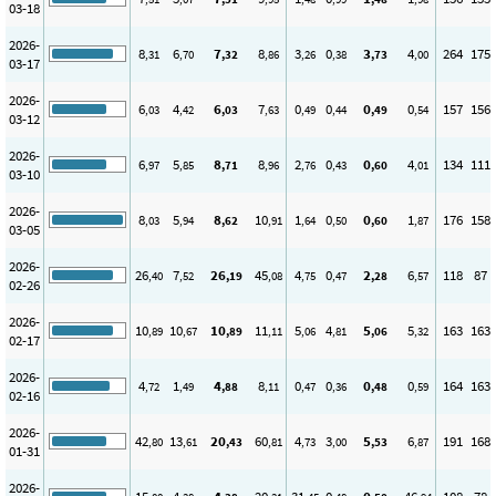
03-18
2026-
8
6
7
8
3
0
3
4
264
175
,31
,70
,32
,86
,26
,38
,73
,00
03-17
2026-
6
4
6
7
0
0
0
0
157
156
,03
,42
,03
,63
,49
,44
,49
,54
03-12
2026-
6
5
8
8
2
0
0
4
134
111
,97
,85
,71
,96
,76
,43
,60
,01
03-10
2026-
8
5
8
10
1
0
0
1
176
158
,03
,94
,62
,91
,64
,50
,60
,87
03-05
2026-
26
7
26
45
4
0
2
6
118
87
,40
,52
,19
,08
,75
,47
,28
,57
02-26
2026-
10
10
10
11
5
4
5
5
163
163
,89
,67
,89
,11
,06
,81
,06
,32
02-17
2026-
4
1
4
8
0
0
0
0
164
163
,72
,49
,88
,11
,47
,36
,48
,59
02-16
2026-
42
13
20
60
4
3
5
6
191
168
,80
,61
,43
,81
,73
,00
,53
,87
01-31
2026-