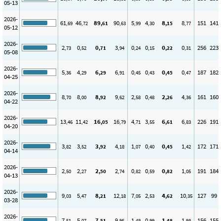
05-13
2026-
61
46
89
90
5
4
8
8
151
141
,69
,72
,61
,63
,99
,30
,15
,77
05-12
2026-
2
0
0
3
0
0
0
0
256
223
,73
,52
,71
,94
,24
,15
,22
,31
05-08
2026-
5
4
6
6
0
0
0
0
187
182
,36
,29
,29
,91
,45
,43
,45
,47
04-25
2026-
8
8
8
9
2
0
2
4
161
160
,70
,00
,92
,62
,58
,48
,26
,36
04-22
2026-
13
11
16
16
4
3
6
6
226
191
,46
,42
,05
,79
,71
,55
,61
,83
04-20
2026-
3
3
3
4
1
0
0
1
172
171
,82
,52
,92
,18
,07
,40
,45
,42
04-14
2026-
2
2
2
2
0
0
0
1
191
184
,50
,27
,50
,74
,82
,59
,82
,05
04-13
2026-
9
5
8
12
7
2
4
10
127
99
,03
,47
,21
,18
,05
,53
,62
,35
03-28
2026-
7
5
7
9
1
0
1
1
156
155
,51
,07
,51
,95
,48
,99
,48
,98