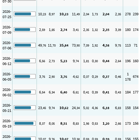
07-30
2026-
10
8
10
11
2
1
2
2
278
239
,23
,97
,23
,49
,04
,73
,04
,35
07-25
2026-
2
1
2
3
2
1
2
3
180
174
,59
,85
,74
,41
,35
,32
,35
,39
07-09
2026-
49
11
35
73
7
1
4
9
113
71
,76
,70
,84
,90
,09
,92
,58
,75
07-06
2026-
6
2
5
9
1
0
0
2
196
160
,56
,73
,23
,74
,81
,30
,44
,64
06-12
2026-
1
3
2
3
4
0
0
0
0
674
,76
,90
,76
,62
,37
,29
,37
,46
06-05
178
2026-
6
6
6
6
0
0
0
0
184
177
,54
,34
,40
,61
,41
,39
,41
,43
06-02
2026-
23
9
10
24
5
4
6
6
158
154
,45
,74
,62
,34
,02
,36
,18
,83
05-21
2026-
8
8
8
8
1
0
1
2
173
156
,37
,05
,51
,83
,98
,53
,20
,66
05-19
2026-
10
9
10
10
0
0
0
0
156
155
,07
,76
,07
,38
,59
,59
,59
,59