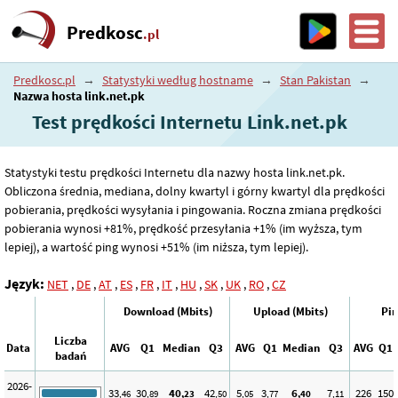
Predkosc
.pl
Predkosc.pl
→
Statystyki według hostname
→
Stan Pakistan
→
Nazwa hosta link.net.pk
Test prędkości Internetu Link.net.pk
Statystyki testu prędkości Internetu dla nazwy hosta link.net.pk.
Obliczona średnia, mediana, dolny kwartyl i górny kwartyl dla prędkości
pobierania, prędkości wysyłania i pingowania. Roczna zmiana prędkości
pobierania wynosi +81%, prędkość przesyłania +1% (im wyższa, tym
lepiej), a wartość ping wynosi +51% (im niższa, tym lepiej).
Język:
NET
,
DE
,
AT
,
ES
,
FR
,
IT
,
HU
,
SK
,
UK
,
RO
,
CZ
Download (Mbits)
Upload (Mbits)
Pin
Liczba
Data
AVG
Q1
Median
Q3
AVG
Q1
Median
Q3
AVG
Q1
badań
2026-
33
30
40
42
5
3
6
7
226
150
,46
,89
,23
,50
,05
,77
,40
,11