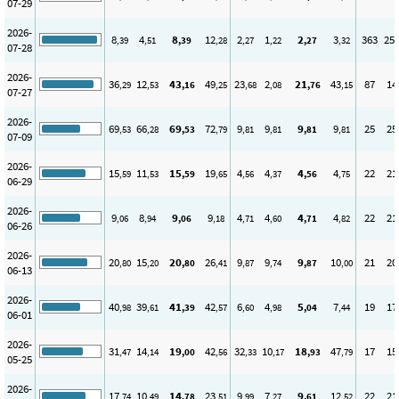
07-29
2026-
8
4
8
12
2
1
2
3
363
25
,39
,51
,39
,28
,27
,22
,27
,32
07-28
2026-
36
12
43
49
23
2
21
43
87
14
,29
,53
,16
,25
,68
,08
,76
,15
07-27
2026-
69
66
69
72
9
9
9
9
25
25
,53
,28
,53
,79
,81
,81
,81
,81
07-09
2026-
15
11
15
19
4
4
4
4
22
21
,59
,53
,59
,65
,56
,37
,56
,75
06-29
2026-
9
8
9
9
4
4
4
4
22
21
,06
,94
,06
,18
,71
,60
,71
,82
06-26
2026-
20
15
20
26
9
9
9
10
21
20
,80
,20
,80
,41
,87
,74
,87
,00
06-13
2026-
40
39
41
42
6
4
5
7
19
17
,98
,61
,39
,57
,60
,98
,04
,44
06-01
2026-
31
14
19
42
32
10
18
47
17
15
,47
,14
,00
,56
,33
,17
,93
,79
05-25
2026-
17
10
14
23
9
7
9
12
22
21
,74
,49
,78
,51
,99
,27
,61
,52