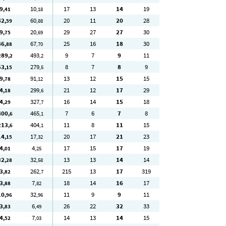
9
10
17
13
14
19
,41
,18
42
60
20
11
20
28
,59
,88
9
20
29
27
27
30
,75
,69
46
67
25
16
18
30
,88
,70
289
493
9
7
9
11
,2
,2
53
279
8
7
8
9
,15
,5
9
91
13
12
15
15
,78
,12
4
299
21
12
17
29
,18
,6
4
327
16
14
15
18
,29
,7
400
465
7
6
7
8
,6
,1
213
404
11
8
11
15
,6
,1
14
17
20
17
21
23
,15
,32
4
4
17
15
17
19
,01
,25
32
32
13
13
14
14
,28
,58
3
262
215
13
17
319
,82
,7
3
7
18
14
16
17
,88
,82
10
32
11
9
9
11
,96
,96
3
6
26
22
32
33
,83
,49
4
7
14
13
14
15
,52
,03