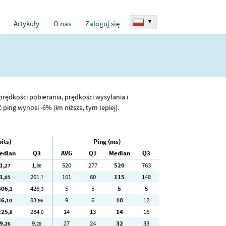
▾
Artykuły
O nas
Zaloguj się
 prędkości pobierania, prędkości wysyłania i
ping wynosi -6% (im niższa, tym lepiej).
its)
Ping (ms)
edian
Q3
AVG
Q1
Median
Q3
1
1
520
277
520
763
,27
,86
1
201
101
60
115
148
,05
,7
406
426
5
5
5
5
,2
,3
46
83
9
6
10
12
,10
,86
225
284
14
13
14
16
,8
,0
9
9
27
24
32
33
,26
,28