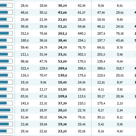
28
18
36
42
8
6
,41
,60
,14
,09
,06
,61
48
30
43
61
47
29
,61
,12
,08
,57
,90
,61
25
21
21
28
16
9
,59
,09
,83
,20
,93
,59
39
29
51
54
46
24
,05
,30
,22
,88
,12
,92
312
76
262
440
287
76
,8
,56
,2
,2
,8
,35
180
36
38
254
197
43
,6
,03
,40
,1
,7
,65
59
24
24
76
64
9
,40
,79
,79
,70
,01
,78
211
31
33
302
201
3
,1
,04
,31
,3
,0
,96
98
47
52
170
135
4
,58
,76
,09
,0
,4
,04
322
229
289
398
389
318
,4
,9
,8
,6
,0
,7
116
70
130
175
210
20
,3
,47
,0
,8
,5
,02
19
9
10
24
12
8
,19
,96
,45
,05
,81
,97
20
11
11
25
4
3
,15
,17
,95
,03
,11
,92
83
67
109
113
30
28
,91
,31
,8
,5
,27
,96
141
21
37
210
175
2
,8
,31
,39
,1
,4
,23
19
18
20
22
6
2
,37
,97
,15
,78
,27
,34
52
30
56
79
30
8
,86
,32
,76
,31
,11
,12
22
18
19
25
5
3
,88
,58
,38
,43
,42
,55
29
22
23
32
6
4
,16
,82
,25
,55
,18
,50