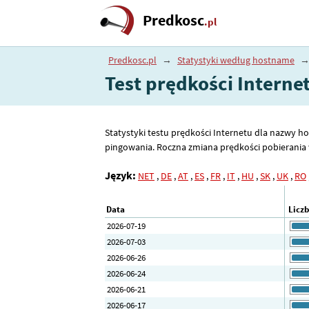
Predkosc
.pl
Predkosc.pl
→
Statystyki według hostname
Test prędkości Internet
Statystyki testu prędkości Internetu dla nazwy hos
pingowania. Roczna zmiana prędkości pobierania w
Język:
NET
,
DE
,
AT
,
ES
,
FR
,
IT
,
HU
,
SK
,
UK
,
RO
Data
Licz
2026-07-19
2026-07-03
2026-06-26
2026-06-24
2026-06-21
2026-06-17