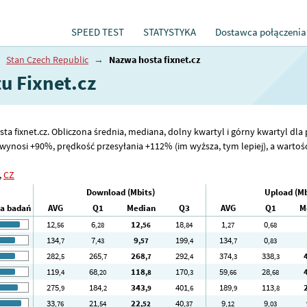
SPEED TEST
STATYSTYKA
Dostawca połączenia
→
Stan Czech Republic
→
Nazwa hosta fixnet.cz
u Fixnet.cz
ta fixnet.cz. Obliczona średnia, mediana, dolny kwartyl i górny kwartyl dla
ynosi +90%, prędkość przesyłania +112% (im wyższa, tym lepiej), a wartość 
,
CZ
Download (Mbits)
Upload (Mb
ba badań
AVG
Q1
Median
Q3
AVG
Q1
M
12
6
12
18
1
0
,56
,28
,56
,84
,27
,68
134
7
9
199
134
0
,7
,43
,57
,4
,7
,83
282
265
268
292
374
338
,5
,7
,7
,4
,3
,3
119
68
118
170
59
28
,4
,20
,8
,3
,66
,68
275
184
343
401
189
113
,9
,2
,9
,6
,9
,8
33
21
22
40
9
9
,76
,54
,52
,37
,12
,03