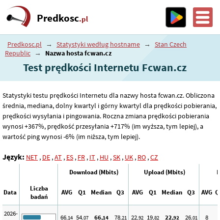
Predkosc
.pl
Predkosc.pl
→
Statystyki według hostname
→
Stan Czech
Republic
→
Nazwa hosta fcwan.cz
Test prędkości Internetu Fcwan.cz
Statystyki testu prędkości Internetu dla nazwy hosta fcwan.cz. Obliczona
średnia, mediana, dolny kwartyl i górny kwartyl dla prędkości pobierania,
prędkości wysyłania i pingowania. Roczna zmiana prędkości pobierania
wynosi +367%, prędkość przesyłania +717% (im wyższa, tym lepiej), a
wartość ping wynosi -6% (im niższa, tym lepiej).
Język:
NET
,
DE
,
AT
,
ES
,
FR
,
IT
,
HU
,
SK
,
UK
,
RO
,
CZ
Download (Mbits)
Upload (Mbits)
P
Liczba
Data
AVG
Q1
Median
Q3
AVG
Q1
Median
Q3
AVG
Q
badań
2026-
66
54
66
78
22
19
22
26
8
,14
,07
,14
,21
,92
,82
,92
,01