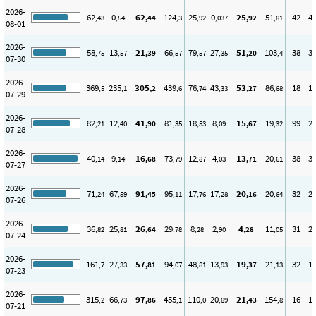
2026-
62
0
62
124
25
0
25
51
42
4
,43
,54
,44
,3
,92
,037
,92
,81
08-01
2026-
58
13
21
66
79
27
51
103
38
3
,75
,57
,39
,57
,57
,35
,20
,4
07-30
2026-
369
235
305
439
76
43
53
86
18
1
,5
,1
,2
,6
,74
,33
,27
,68
07-29
2026-
82
12
41
81
18
8
15
19
99
2
,21
,40
,90
,35
,53
,09
,67
,32
07-28
2026-
40
9
16
73
12
4
13
20
38
3
,14
,14
,68
,79
,87
,03
,71
,61
07-27
2026-
71
67
91
95
17
17
20
20
32
2
,24
,59
,45
,11
,76
,28
,16
,64
07-26
2026-
36
25
26
29
8
2
4
11
31
2
,82
,81
,64
,78
,28
,90
,28
,05
07-24
2026-
161
27
57
94
48
13
19
21
32
1
,7
,33
,81
,07
,81
,93
,37
,13
07-23
2026-
315
66
97
455
110
20
21
154
16
1
,2
,73
,86
,1
,0
,89
,43
,8
07-21