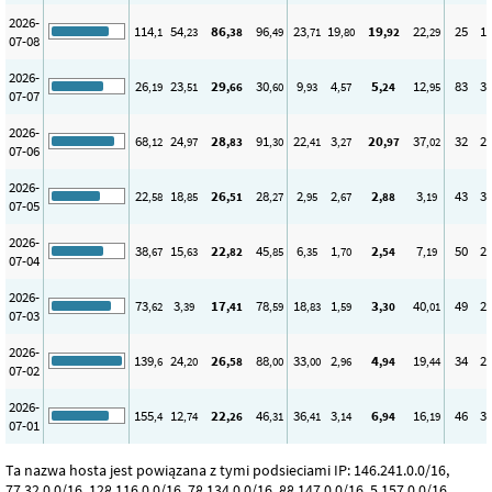
2026-
114
54
86
96
23
19
19
22
25
1
,1
,23
,38
,49
,71
,80
,92
,29
07-08
2026-
26
23
29
30
9
4
5
12
83
3
,19
,51
,66
,60
,93
,57
,24
,95
07-07
2026-
68
24
28
91
22
3
20
37
32
2
,12
,97
,83
,30
,41
,27
,97
,02
07-06
2026-
22
18
26
28
2
2
2
3
43
3
,58
,85
,51
,27
,95
,67
,88
,19
07-05
2026-
38
15
22
45
6
1
2
7
50
2
,67
,63
,82
,85
,35
,70
,54
,19
07-04
2026-
73
3
17
78
18
1
3
40
49
2
,62
,39
,41
,59
,83
,59
,30
,01
07-03
2026-
139
24
26
88
33
2
4
19
34
2
,6
,20
,58
,00
,00
,96
,94
,44
07-02
2026-
155
12
22
46
36
3
6
16
46
3
,4
,74
,26
,31
,41
,14
,94
,19
07-01
Ta nazwa hosta jest powiązana z tymi podsieciami IP: 146.241.0.0/16,
77.32.0.0/16, 128.116.0.0/16, 78.134.0.0/16, 88.147.0.0/16, 5.157.0.0/16,