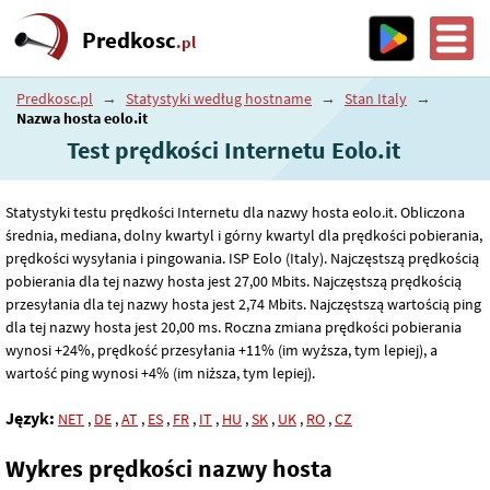
Predkosc
.pl
Predkosc.pl
→
Statystyki według hostname
→
Stan Italy
→
Nazwa hosta eolo.it
Test prędkości Internetu Eolo.it
Statystyki testu prędkości Internetu dla nazwy hosta eolo.it. Obliczona
średnia, mediana, dolny kwartyl i górny kwartyl dla prędkości pobierania,
prędkości wysyłania i pingowania. ISP Eolo (Italy). Najczęstszą prędkością
pobierania dla tej nazwy hosta jest 27
,00
Mbits. Najczęstszą prędkością
przesyłania dla tej nazwy hosta jest 2
,74
Mbits. Najczęstszą wartością ping
dla tej nazwy hosta jest 20
,00
ms. Roczna zmiana prędkości pobierania
wynosi +24%, prędkość przesyłania +11% (im wyższa, tym lepiej), a
wartość ping wynosi +4% (im niższa, tym lepiej).
Język:
NET
,
DE
,
AT
,
ES
,
FR
,
IT
,
HU
,
SK
,
UK
,
RO
,
CZ
Wykres prędkości nazwy hosta