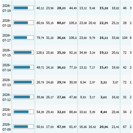
2026-
40
23
28
44
13
9
15
18
46
3
,12
,96
,33
,49
,12
,48
,18
,82
07-19
2026-
80
55
80
105
23
20
22
25
28
2
,03
,15
,87
,8
,08
,42
,55
,21
07-18
2026-
79
31
36
106
23
9
16
33
104
6
,79
,26
,66
,8
,60
,79
,11
,66
07-17
2026-
128
25
35
92
34
3
19
20
72
3
,8
,60
,50
,16
,99
,24
,12
,51
07-15
2026-
49
24
36
77
13
7
15
19
42
2
,72
,16
,62
,19
,32
,17
,47
,50
07-14
2026-
26
24
29
30
6
2
3
3
72
1
,79
,85
,74
,09
,94
,97
,32
,87
07-13
2026-
39
26
27
47
9
3
3
16
31
2
,86
,17
,86
,88
,53
,17
,61
,82
07-12
2026-
54
29
32
88
10
3
4
20
34
2
,39
,43
,03
,84
,62
,39
,44
,45
07-10
2026-
50
17
47
81
16
16
20
21
67
2
,51
,03
,99
,47
,86
,42
,96
,41
07-09