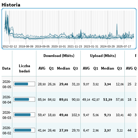
Historia
Download (Mbits)
Upload (Mbits)
P
Liczba
Data
AVG
Q1
Median
Q3
AVG
Q1
Median
Q3
AVG
Q
badań
2026-
28
26
29
31
9
3
3
12
25
2
,50
,26
,48
,23
,07
,52
,94
,06
08-05
2026-
85
84
89
90
49
42
51
57
18
1
,54
,02
,01
,53
,14
,87
,59
,85
08-04
2026-
59
18
49
102
9
5
9
10
40
3
,47
,83
,48
,9
,47
,06
,73
,41
08-03
2026-
41
26
27
29
6
2
2
3
44
2
,64
,48
,99
,70
,47
,96
,97
,22
08-02