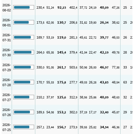
2026-
230
51
92
402
37
24
40
47
25
21
,4
,24
,15
,4
,72
,19
,09
,26
08-02
2026-
173
62
130
206
31
19
26
38
25
20
,5
,05
,7
,8
,82
,80
,34
,62
08-01
2026-
189
53
119
281
45
22
39
46
26
22
,7
,19
,0
,3
,61
,72
,77
,53
07-31
2026-
264
65
145
379
41
22
42
49
28
20
,0
,35
,4
,4
,04
,47
,19
,78
07-30
2026-
330
91
261
503
50
26
46
77
33
18
,0
,05
,7
,6
,98
,00
,97
,38
07-29
2026-
170
55
175
277
49
26
43
48
63
25
,7
,33
,8
,7
,03
,28
,85
,54
07-28
2026-
210
37
125
312
38
25
40
48
32
21
,2
,97
,6
,9
,56
,86
,09
,63
07-27
2026-
189
54
153
302
37
17
32
45
29
19
,5
,08
,2
,0
,19
,17
,40
,87
07-26
2026-
257
23
156
273
39
25
34
46
27
22
,1
,44
,7
,9
,55
,82
,94
,36
07-25