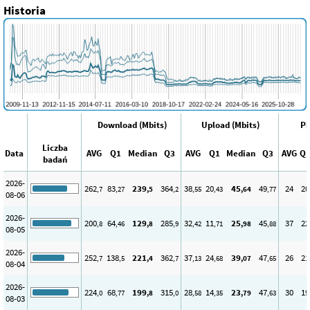
Historia
Download (Mbits)
Upload (Mbits)
Pi
Liczba
Data
AVG
Q1
Median
Q3
AVG
Q1
Median
Q3
AVG
Q
badań
2026-
262
83
239
364
38
20
45
49
24
20
,7
,27
,5
,2
,55
,43
,64
,77
08-06
2026-
200
64
129
285
32
11
25
45
37
22
,8
,46
,8
,9
,42
,71
,98
,88
08-05
2026-
252
138
221
362
37
24
39
47
26
21
,7
,5
,4
,7
,13
,68
,07
,65
08-04
2026-
224
68
199
315
28
14
23
47
30
19
,0
,77
,8
,0
,58
,35
,79
,63
08-03