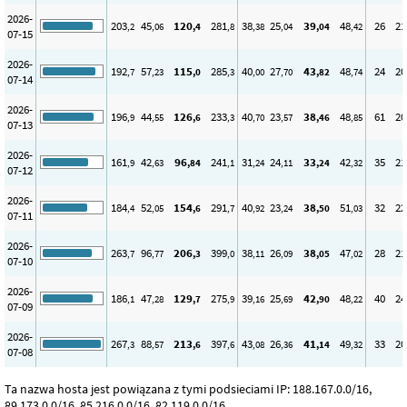
2026-
203
45
120
281
38
25
39
48
26
21
,2
,06
,4
,8
,38
,04
,04
,42
07-15
2026-
192
57
115
285
40
27
43
48
24
20
,7
,23
,0
,3
,00
,70
,82
,74
07-14
2026-
196
44
126
233
40
23
38
48
61
20
,9
,55
,6
,3
,70
,57
,46
,85
07-13
2026-
161
42
96
241
31
24
33
42
35
21
,9
,63
,84
,1
,24
,11
,24
,32
07-12
2026-
184
52
154
291
40
23
38
51
32
22
,4
,05
,6
,7
,92
,24
,50
,03
07-11
2026-
263
96
206
399
38
26
38
47
28
21
,7
,77
,3
,0
,11
,09
,05
,02
07-10
2026-
186
47
129
275
39
25
42
48
40
24
,1
,28
,7
,9
,16
,69
,90
,22
07-09
2026-
267
88
213
397
43
26
41
49
33
20
,3
,57
,6
,6
,08
,36
,14
,32
07-08
Ta nazwa hosta jest powiązana z tymi podsieciami IP: 188.167.0.0/16,
89.173.0.0/16, 85.216.0.0/16, 82.119.0.0/16