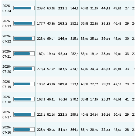
2026-
239
63
221
344
40
31
44
49
27
22
,0
,98
,1
,6
,89
,19
,41
,86
07-24
2026-
177
43
163
252
36
22
38
46
29
24
,7
,38
,2
,1
,58
,98
,33
,48
07-23
2026-
223
69
146
315
38
25
39
48
30
21
,6
,07
,9
,9
,96
,72
,94
,09
07-22
2026-
187
19
95
282
38
19
38
49
33
22
,6
,43
,33
,4
,43
,52
,40
,82
07-21
2026-
273
57
187
474
47
34
46
49
33
19
,4
,72
,5
,9
,02
,54
,03
,84
07-20
2026-
193
43
189
313
48
22
39
47
29
22
,0
,20
,0
,1
,32
,07
,99
,18
07-19
2026-
168
46
76
270
33
17
25
48
41
23
,3
,61
,30
,2
,65
,59
,97
,03
07-18
2026-
228
82
221
299
40
24
36
50
29
21
,1
,26
,3
,6
,49
,94
,26
,41
07-17
2026-
223
40
51
364
36
20
33
48
28
21
,9
,06
,97
,3
,79
,46
,43
,59
07-16