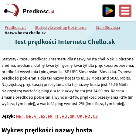
Predkosc
.pl
Predkosc.pl
→
Statystyki według hostname
→
Stan Slovakia
→
Nazwa hosta chello.sk
Test prędkości Internetu Chello.sk
Statystyki testu prędkości Internetu dla nazwy hosta chello.sk. Obliczona
średnia, mediana, dolny kwartyl i górny kwartyl dla prędkości pobierania,
prędkości wysyłania i pingowania. ISP UPC Slovensko (Slovakia). Typowe
prędkości pobierania dla tej nazwy hosta to 85
,18
Mbits and 50
,65
Mbits.
Najczęstszą prędkością przesyłania dla tej nazwy hosta jest 46
,66
Mbits.
Najczęstszą wartością ping dla tej nazwy hosta jest 24
,00
ms. Roczna
zmiana prędkości pobierania wynosi +24%, prędkość przesyłania +2% (im
wyższa, tym lepiej), a wartość ping wynosi -2% (im niższa, tym lepiej).
Język:
NET
,
DE
,
AT
,
ES
,
FR
,
IT
,
HU
,
SK
,
UK
,
RO
,
CZ
Wykres prędkości nazwy hosta